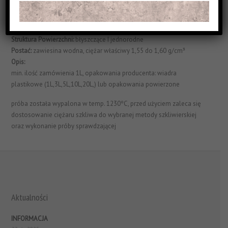
Kolor:
zielone
Typ:
transparentne
Struktura Powierzchni:
błyszczące I jednorodne
Postać:
zawiesina wodna, ciężar właściwy 1,55 do 1,60 g/cm³
Opis:
min. ilość zamówienia 1L, opakowania producenta: wiadra
plastikowe (1L,3L,5L,10L,20L,) lub opakowania powierzone
próba została wypalona w temp. 1230ºC, przed użyciem zaleca się
dostosowanie ciężaru szkliwa do wybranej metody szkliwierskiej
oraz wykonanie próby sprawdzającej
Aktualności
INFORMACJA