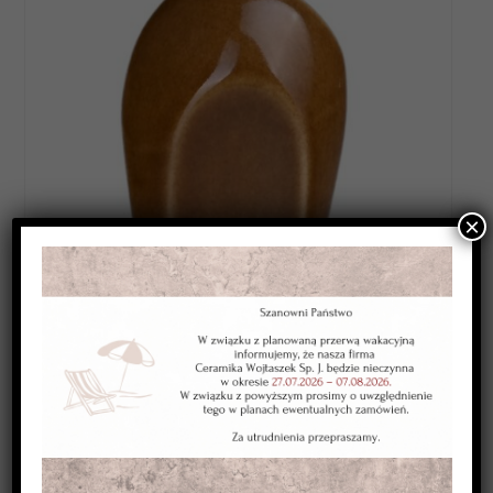
×
Category:
SZKLIWA WYSOKOTOPLIWE 1220-1250*C
Kolor:
musztardowe
Typ:
transparentne