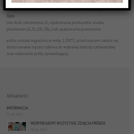
Struktura Powierzchni:
błyszczące i efektowe
Postać:
zawiesina wodna, ciężar właściwy 1,55 do 1,60 g/cm³
Opis:
min. ilość zamówienia 1L, opakowania producenta: wiadra
plastikowe (1L,5L,10L,20L,) lub opakowania powierzone
próba została wypalona w temp. 1230ºC, przed użyciem zaleca się
dostosowanie ciężaru szkliwa do wybranej metody szkliwierskiej
oraz wykonanie próby sprawdzającej
Aktualności
INFORMACJA
22 sty 2025
WERYFIKUJEMY WSZYSTKIE ZDJĘCIA PRÓBEK
09 lip 2024