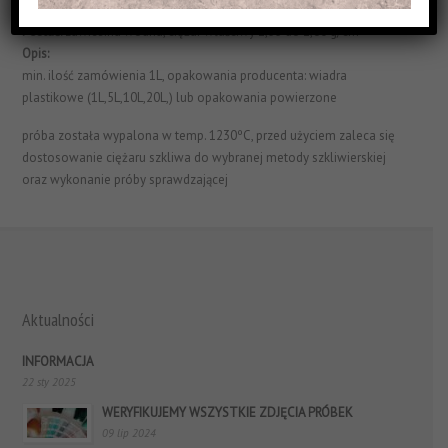
Struktura Powierzchni:
matowe i jednorodne
Postać:
zawiesina wodna, ciężar właściwy 1,55 do 1,60 g/cm³
Opis:
min. ilość zamówienia 1L, opakowania producenta: wiadra
plastikowe (1L,5L,10L,20L,) lub opakowania powierzone
próba została wypalona w temp. 1230ºC, przed użyciem zaleca się
dostosowanie ciężaru szkliwa do wybranej metody szkliwierskiej
oraz wykonanie próby sprawdzającej
Aktualności
INFORMACJA
22 sty 2025
WERYFIKUJEMY WSZYSTKIE ZDJĘCIA PRÓBEK
09 lip 2024