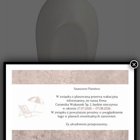
×
Category:
SZKLIWA WYSOKOTOPLIWE 1220-1250*C
Kolor:
białe
Typ:
kryjące