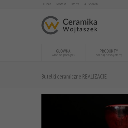
O nas
Kontakt
Oferta
GŁÓWNA
PRODUKTY
wróć na początek
poznaj naszą ofertę
Butelki ceramiczne REALIZACJE