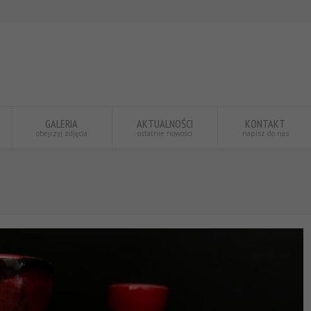
GALERIA
AKTUALNOŚCI
KONTAKT
obejrzyj zdjęcia
ostatnie nowości
napisz do nas