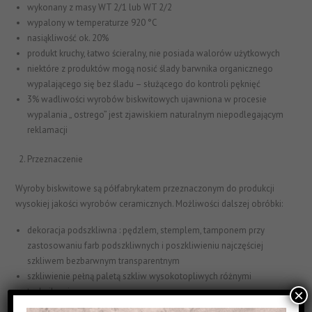
wykonany z masy WT 2/1 lub WT 2/2
wypalony w temperaturze 920 °C
nasiąkliwość ok. 20%
produkt kruchy, łatwo ścieralny, nie posiada walorów użytkowych
niektóre z produktów mogą nosić ślady barwnika organicznego
wypalającego się bez śladu – służącego do kontroli pęknięć
3% wadliwości wyrobów biskwitowych ujawniona w procesie
wypalania „ ostrego” jest zjawiskiem naturalnym niepodlegającym
reklamacji
Przeznaczenie
Wyroby biskwitowe są półfabrykatem przeznaczonym do produkcji
wysokiej jakości wyrobów ceramicznych. Możliwości dalszej obróbki:
dekoracja podszkliwna : pędzlem, stemplem, tamponem przy
zastosowaniu farb podszkliwnych i poszkliwieniu najczęściej
szkliwem bezbarwnym transparentnym
szkliwienie pełną paletą szkliw wysokotopliwych różnymi
technikami:
×
poprzez zanurzanie