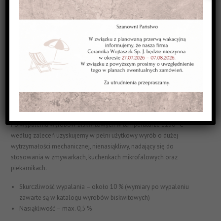
natryskiem
pędzlem
tamponem
nakładanie szkliw na szkliwo
przecieranie
wypalanie na ostro optymalnie w temperaturze 1230 °C z 30
minutowym „przetrzymaniem” w temperaturze maksymalnej
(zalecany przyrost temperatury 2,0 ÷ 3,0 °C/min)
Charakterystyka produktu po wypaleniu „ostrym”
Po wypaleniu wyrobów biskwitowych w temperaturze 1230 °C
według zaleceń uzyskujemy w pełni użytkowy wyrób o dużej
wytrzymałości mechanicznej, nienasiąkliwy, nadający się do
stosowania w zmywarkach, kuchenkach mikrofalowych oraz
piekarnikach.
Skurczliwość wypalania – około 10 % (wymiary po wypaleniu
zawarte są w katalogu wyrobów biskwitowych)
Nasiąkliwość – max. 0,5 %