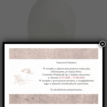
×
Category:
ANGOBY WYSOKOTOPLIWE
Kolor:
biała
Typ:
kryjąca