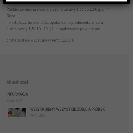
Struktura Powierzchni:
matowa I jednorodna
Postać:
zawiesina wodna, ciężar właściwy 1,55 do 1,60 g/cm³
Opis:
min. ilość zamówienia 1L, opakowania producenta: wiadra
plastikowe (1L,5L,10L,20L,) lub opakowania powierzone
próba została wypalona w temp. 1230ºC
Aktualności
INFORMACJA
22 sty 2025
WERYFIKUJEMY WSZYSTKIE ZDJĘCIA PRÓBEK
09 lip 2024