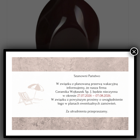
×
Category:
SZKLIWA NISKOTOPLIWE 1080-1120*C
Kolor:
brązowe ciemne
Typ:
kryjące