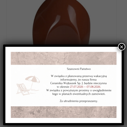
×
Category:
SZKLIWA NISKOTOPLIWE 1080-1120*C
Kolor:
brąz jasny
Typ:
kryjące