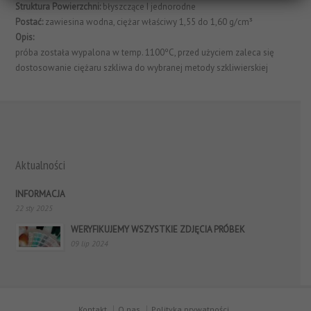
Struktura Powierzchni:
błyszczące I jednorodne
Postać:
zawiesina wodna, ciężar właściwy 1,55 do 1,60 g/cm³
Opis:
próba została wypalona w temp. 1100ºC, przed użyciem zaleca się
dostosowanie ciężaru szkliwa do wybranej metody szkliwierskiej
Aktualności
INFORMACJA
22 sty 2025
WERYFIKUJEMY WSZYSTKIE ZDJĘCIA PRÓBEK
09 lip 2024
Kontakt
O nas
Polityka prywatności