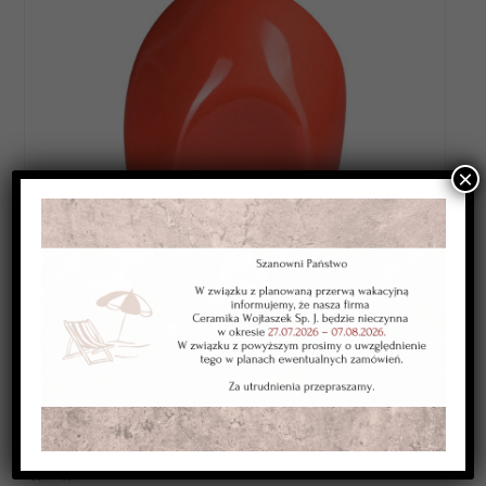
×
Category:
SZKLIWA NISKOTOPLIWE 1080-1120*C
Kolor:
czerwono - pomarańczowe
Typ:
kryjące