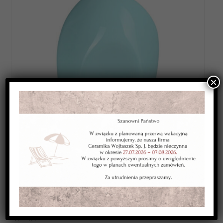
×
Category:
SZKLIWA NISKOTOPLIWE 1080-1120*C
Kolor:
niebieskie
Typ:
kryjące