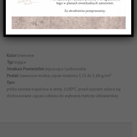
Struktura
powierzchni
: błyszczące
Postać
: zawiesina wodna, ciężar właściwy 1,55 do 1,60 g/cm³
Opis
: próba została wypalona w temp. 1100ºC, przed użyciem zaleca
się dostosowanie ciężaru szkliwa do wybranej metody szkliwierskie
Kolor:
kremowe
Typ:
kryjące
Struktura Powierzchni:
błyszczące I jednorodne
Postać:
zawiesina wodna, ciężar właściwy 1,55 do 1,60 g/cm³
Opis:
próba została wypalona w temp. 1100ºC, przed użyciem zaleca się
dostosowanie ciężaru szkliwa do wybranej metody szkliwierskiej