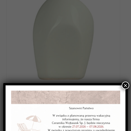
×
Category:
SZKLIWA NISKOTOPLIWE 1080-1120*C
Kolor
: bezbawrne
Typ
: kryjące