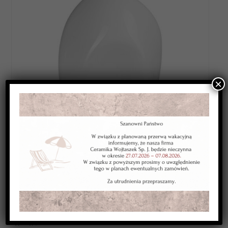
×
Category:
SZKLIWA NISKOTOPLIWE 1080-1120*C
Kolor:
białe
Typ:
kryjące