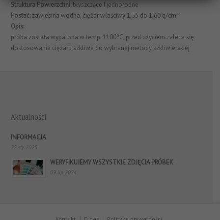
Struktura Powierzchni:
błyszczące I jednorodne
Postać:
zawiesina wodna, ciężar właściwy 1,55 do 1,60 g/cm³
Opis:
próba została wypalona w temp. 1100ºC, przed użyciem zaleca się
dostosowanie ciężaru szkliwa do wybranej metody szkliwierskiej
Aktualności
INFORMACJA
22 sty 2025
WERYFIKUJEMY WSZYSTKIE ZDJĘCIA PRÓBEK
09 lip 2024
Kontakt
O nas
Polityka prywatności