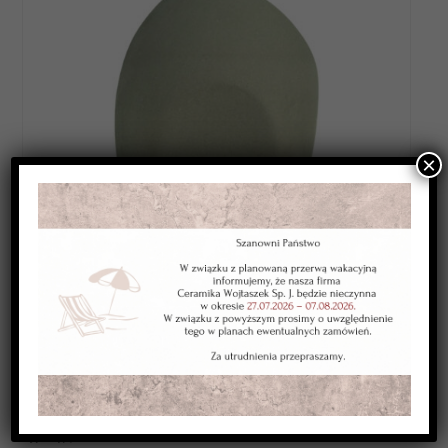
×
Category:
ANGOBY NISKOTOPLIWE
Kolor:
zielona
Typ:
kryjąca