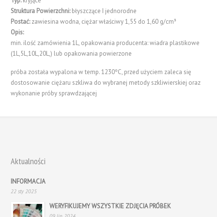
Typ:
kryjące
Struktura Powierzchni:
błyszczące I jednorodne
Postać:
zawiesina wodna, ciężar właściwy 1,55 do 1,60 g/cm³
Opis:
min. ilość zamówienia 1L, opakowania producenta: wiadra plastikowe
(1L,5L,10L,20L,) lub opakowania powierzone
próba została wypalona w temp. 1230ºC, przed użyciem zaleca się
dostosowanie ciężaru szkliwa do wybranej metody szkliwierskiej oraz
wykonanie próby sprawdzającej
Aktualności
INFORMACJA
22 sty 2025
WERYFIKUJEMY WSZYSTKIE ZDJĘCIA PRÓBEK
09 lip 2024