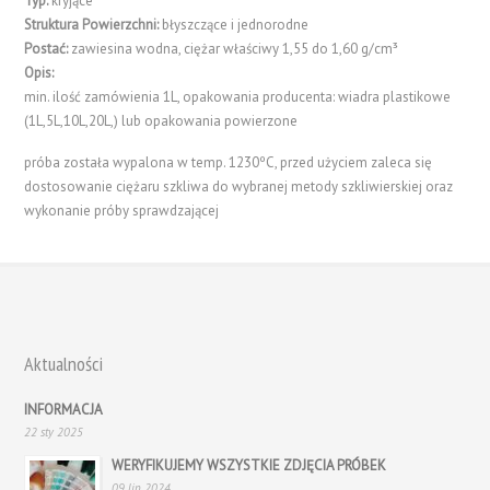
Typ:
kryjące
Struktura Powierzchni:
błyszczące i jednorodne
Postać:
zawiesina wodna, ciężar właściwy 1,55 do 1,60 g/cm³
Opis:
min. ilość zamówienia 1L, opakowania producenta: wiadra plastikowe
(1L,5L,10L,20L,) lub opakowania powierzone
próba została wypalona w temp. 1230ºC, przed użyciem zaleca się
dostosowanie ciężaru szkliwa do wybranej metody szkliwierskiej oraz
wykonanie próby sprawdzającej
Aktualności
INFORMACJA
22 sty 2025
WERYFIKUJEMY WSZYSTKIE ZDJĘCIA PRÓBEK
09 lip 2024