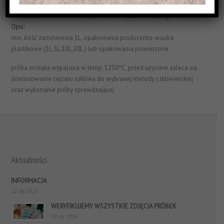
Struktura Powierzchni:
błyszczące i jednorodne
Postać:
zawiesina wodna, ciężar właściwy 1,55 do 1,60 g/cm³
Opis:
min. ilość zamówienia 1L, opakowania producenta: wiadra
plastikowe (1L,5L,10L,20L,) lub opakowania powierzone
próba została wypalona w temp. 1230ºC, przed użyciem zaleca się
dostosowanie ciężaru szkliwa do wybranej metody szkliwierskiej
oraz wykonanie próby sprawdzającej
Aktualności
INFORMACJA
22 sty 2025
WERYFIKUJEMY WSZYSTKIE ZDJĘCIA PRÓBEK
09 lip 2024