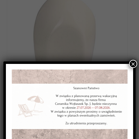
×
Category:
SZKLIWA WYSOKOTOPLIWE 1220-1250*C
Kolor:
bezbarwne
Typ:
transparentne