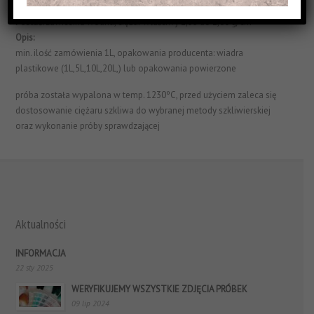
Struktura Powierzchni:
błyszczące i jednorodne
Postać:
zawiesina wodna, ciężar właściwy 1,55 do 1,60 g/cm³
Opis:
min. ilość zamówienia 1L, opakowania producenta: wiadra
plastikowe (1L,5L,10L,20L,) lub opakowania powierzone
próba została wypalona w temp. 1230ºC, przed użyciem zaleca się
dostosowanie ciężaru szkliwa do wybranej metody szkliwierskiej
oraz wykonanie próby sprawdzającej
Aktualności
INFORMACJA
22 sty 2025
WERYFIKUJEMY WSZYSTKIE ZDJĘCIA PRÓBEK
09 lip 2024