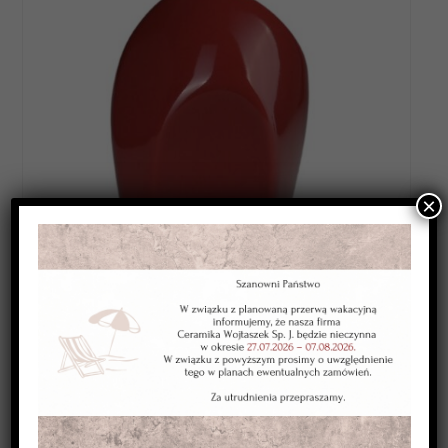
×
Category:
SZKLIWA WYSOKOTOPLIWE 1220-1250*C
Kolor:
burgundowe jasne
Typ:
kryjące