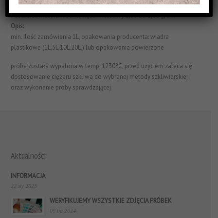
Struktura Powierzchni:
błyszczące i jednorodne
Postać:
zawiesina wodna, ciężar właściwy 1,55 do 1,60 g/cm³
Opis:
min. ilość zamówienia 1L, opakowania producenta: wiadra
plastikowe (1L,5L,10L,20L,) lub opakowania powierzone
próba została wypalona w temp. 1230ºC, przed użyciem zaleca się
dostosowanie ciężaru szkliwa do wybranej metody szkliwierskiej
oraz wykonanie próby sprawdzającej
Aktualności
INFORMACJA
22 sty 2025
WERYFIKUJEMY WSZYSTKIE ZDJĘCIA PRÓBEK
09 lip 2024