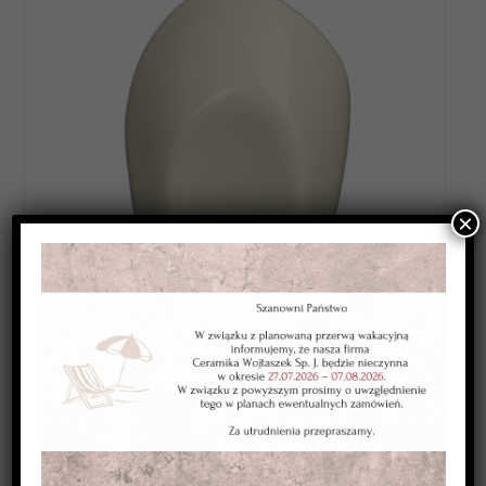
×
Category:
SZKLIWA WYSOKOTOPLIWE 1220-1250*C
Kolor:
kremowe ciemne
Typ:
kryjące