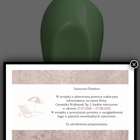
×
Category:
SZKLIWA WYSOKOTOPLIWE 1220-1250*C
Kolor:
zielone jasne
Typ:
kryjące