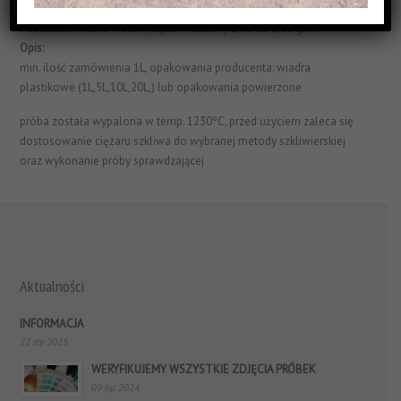
Struktura Powierzchni:
błyszczące i jednorodne
Postać:
zawiesina wodna, ciężar właściwy 1,55 do 1,60 g/cm³
Opis:
min. ilość zamówienia 1L, opakowania producenta: wiadra
plastikowe (1L,5L,10L,20L,) lub opakowania powierzone
próba została wypalona w temp. 1230ºC, przed użyciem zaleca się
dostosowanie ciężaru szkliwa do wybranej metody szkliwierskiej
oraz wykonanie próby sprawdzającej
Aktualności
INFORMACJA
22 sty 2025
WERYFIKUJEMY WSZYSTKIE ZDJĘCIA PRÓBEK
09 lip 2024