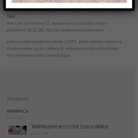
Struktura Powierzchni:
błyszczące i jednorodne
Postać:
zawiesina wodna, ciężar właściwy 1,55 do 1,60 g/cm³
Opis:
min. ilość zamówienia 1L, opakowania producenta: wiadra
plastikowe (1L,5L,10L,20L,) lub opakowania powierzone
próba została wypalona w temp. 1230ºC, przed użyciem zaleca się
dostosowanie ciężaru szkliwa do wybranej metody szkliwierskiej
oraz wykonanie próby sprawdzającej
Aktualności
INFORMACJA
22 sty 2025
WERYFIKUJEMY WSZYSTKIE ZDJĘCIA PRÓBEK
09 lip 2024