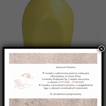
×
Category:
SZKLIWA WYSOKOTOPLIWE 1220-1250*C
Kolor:
cytrynowe
Typ:
kryjące