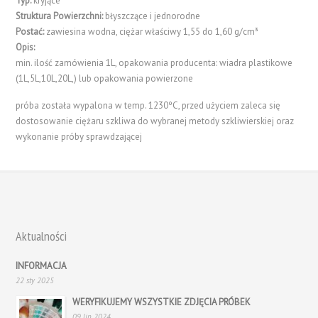
Typ:
kryjące
Struktura Powierzchni:
błyszczące i jednorodne
Postać:
zawiesina wodna, ciężar właściwy 1,55 do 1,60 g/cm³
Opis:
min. ilość zamówienia 1L, opakowania producenta: wiadra plastikowe
(1L,5L,10L,20L,) lub opakowania powierzone
próba została wypalona w temp. 1230ºC, przed użyciem zaleca się
dostosowanie ciężaru szkliwa do wybranej metody szkliwierskiej oraz
wykonanie próby sprawdzającej
Aktualności
INFORMACJA
22 sty 2025
WERYFIKUJEMY WSZYSTKIE ZDJĘCIA PRÓBEK
09 lip 2024