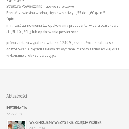
Typ:
kryjące
Struktura Powierzchni:
matowe i efektowe
Postać:
zawiesina wodna, ciężar właściwy 1,55 do 1,60 g/cm³
Opis:
min. ilość zamówienia 1L, opakowania producenta: wiadra plastikowe
(1L,5L,10L,20L,) lub opakowania powierzone
próba została wypalona w temp. 1230ºC, przed użyciem zaleca się
dostosowanie ciężaru szkliwa do wybranej metody szkliwierskiej oraz
wykonanie próby sprawdzającej
Aktualności
INFORMACJA
22 sty 2025
WERYFIKUJEMY WSZYSTKIE ZDJĘCIA PRÓBEK
09 lip 2024