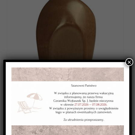
×
Category:
SZKLIWA WYSOKOTOPLIWE 1220-1250*C
Kolor:
brązowe rustykalne
Typ:
kryjące