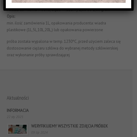
Struktura Powierzchni:
matowe i efektowe
Postać:
zawiesina wodna, ciężar właściwy 1,55 do 1,60 g/cm³
Opis:
min. ilość zamówienia 1L, opakowania producenta: wiadra
plastikowe (1L,5L,10L,20L,) lub opakowania powierzone
próba została wypalona w temp. 1230ºC, przed użyciem zaleca się
dostosowanie ciężaru szkliwa do wybranej metody szkliwierskiej
oraz wykonanie próby sprawdzającej
Aktualności
INFORMACJA
22 sty 2025
WERYFIKUJEMY WSZYSTKIE ZDJĘCIA PRÓBEK
09 lip 2024