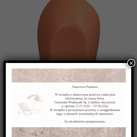
×
Category:
SZKLIWA WYSOKOTOPLIWE 1220-1250*C
Kolor:
oranż
Typ:
kryjące