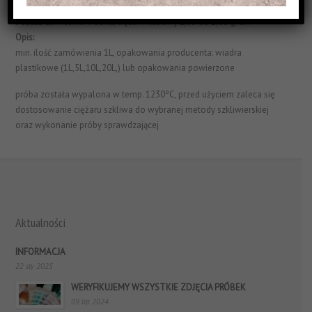
Struktura Powierzchni:
satynowe i jednorodne
Postać:
zawiesina wodna, ciężar właściwy 1,55 do 1,60 g/cm³
Opis:
min. ilość zamówienia 1L, opakowania producenta: wiadra
plastikowe (1L,5L,10L,20L,) lub opakowania powierzone
próba została wypalona w temp. 1230ºC, przed użyciem zaleca się
dostosowanie ciężaru szkliwa do wybranej metody szkliwierskiej
oraz wykonanie próby sprawdzającej
Aktualności
INFORMACJA
22 sty 2025
WERYFIKUJEMY WSZYSTKIE ZDJĘCIA PRÓBEK
09 lip 2024