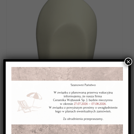
×
Category:
SZKLIWA WYSOKOTOPLIWE 1220-1250*C
Kolor:
bezbarwne
Typ:
kryjące