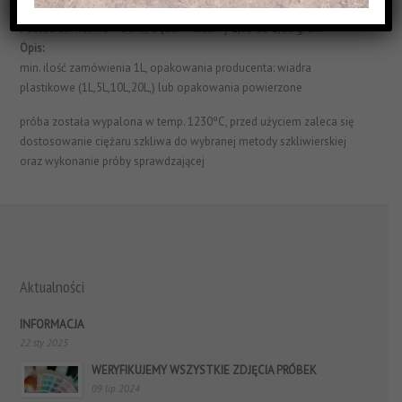
Struktura Powierzchni:
satynowe i jednorodne
Postać:
zawiesina wodna, ciężar właściwy 1,55 do 1,60 g/cm³
Opis:
min. ilość zamówienia 1L, opakowania producenta: wiadra
plastikowe (1L,5L,10L,20L,) lub opakowania powierzone
próba została wypalona w temp. 1230ºC, przed użyciem zaleca się
dostosowanie ciężaru szkliwa do wybranej metody szkliwierskiej
oraz wykonanie próby sprawdzającej
Aktualności
INFORMACJA
22 sty 2025
WERYFIKUJEMY WSZYSTKIE ZDJĘCIA PRÓBEK
09 lip 2024