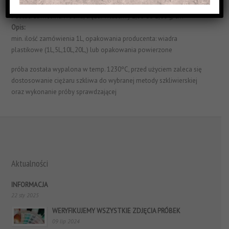
Struktura Powierzchni:
matowe i jednorodne
Postać:
zawiesina wodna, ciężar właściwy 1,55 do 1,60 g/cm³
Opis:
min. ilość zamówienia 1L, opakowania producenta: wiadra
plastikowe (1L,5L,10L,20L,) lub opakowania powierzone
próba została wypalona w temp. 1230ºC, przed użyciem zaleca się
dostosowanie ciężaru szkliwa do wybranej metody szkliwierskiej
oraz wykonanie próby sprawdzającej
Aktualności
INFORMACJA
22 sty 2025
WERYFIKUJEMY WSZYSTKIE ZDJĘCIA PRÓBEK
09 lip 2024