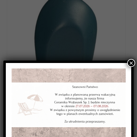
×
Category:
SZKLIWA WYSOKOTOPLIWE 1220-1250*C
Kolor:
zielone morskie ciemne
Typ:
kryjące