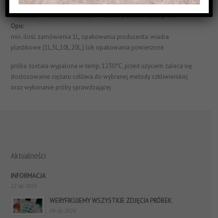
Struktura Powierzchni:
matowe i jednorodne
Postać:
zawiesina wodna, ciężar właściwy 1,55 do 1,60 g/cm³
Opis:
min. ilość zamówienia 1L, opakowania producenta: wiadra
plastikowe (1L,5L,10L,20L,) lub opakowania powierzone
próba została wypalona w temp. 1230ºC, przed użyciem zaleca się
dostosowanie ciężaru szkliwa do wybranej metody szkliwierskiej
oraz wykonanie próby sprawdzającej
Aktualności
INFORMACJA
22 sty 2025
WERYFIKUJEMY WSZYSTKIE ZDJĘCIA PRÓBEK
09 lip 2024