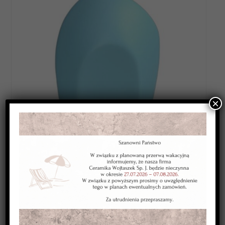
×
Category:
SZKLIWA WYSOKOTOPLIWE 1220-1250*C
Kolor:
błękitne
Typ:
kryjące