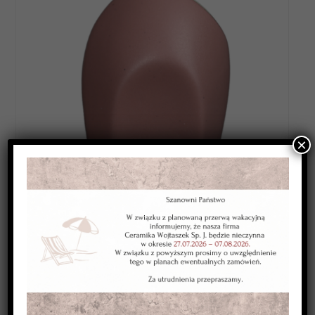
×
Category:
SZKLIWA WYSOKOTOPLIWE 1220-1250*C
Kolor:
burgundowe jasne
Typ:
kryjące