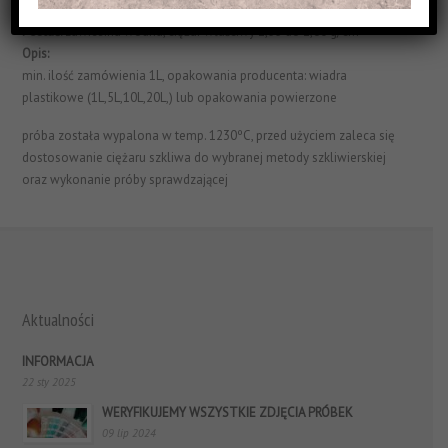
Struktura Powierzchni:
matowe i jednorodne
Postać:
zawiesina wodna, ciężar właściwy 1,55 do 1,60 g/cm³
Opis:
min. ilość zamówienia 1L, opakowania producenta: wiadra
plastikowe (1L,5L,10L,20L,) lub opakowania powierzone
próba została wypalona w temp. 1230ºC, przed użyciem zaleca się
dostosowanie ciężaru szkliwa do wybranej metody szkliwierskiej
oraz wykonanie próby sprawdzającej
Aktualności
INFORMACJA
22 sty 2025
WERYFIKUJEMY WSZYSTKIE ZDJĘCIA PRÓBEK
09 lip 2024