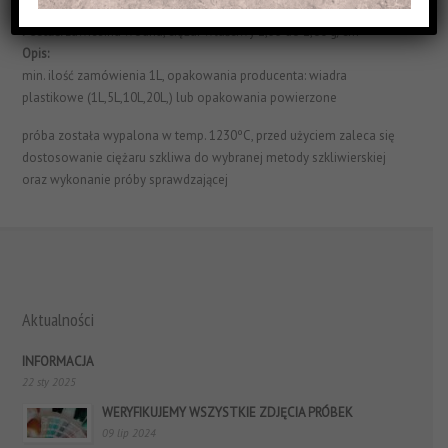
Struktura Powierzchni:
matowe i efektowe
Postać:
zawiesina wodna, ciężar właściwy 1,55 do 1,60 g/cm³
Opis:
min. ilość zamówienia 1L, opakowania producenta: wiadra
plastikowe (1L,5L,10L,20L,) lub opakowania powierzone
próba została wypalona w temp. 1230ºC, przed użyciem zaleca się
dostosowanie ciężaru szkliwa do wybranej metody szkliwierskiej
oraz wykonanie próby sprawdzającej
Aktualności
INFORMACJA
22 sty 2025
WERYFIKUJEMY WSZYSTKIE ZDJĘCIA PRÓBEK
09 lip 2024