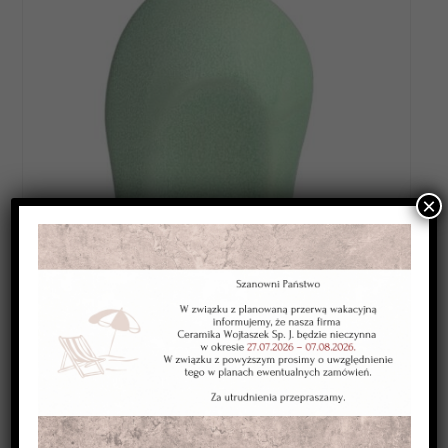
×
Category:
SZKLIWA WYSOKOTOPLIWE 1220-1250*C
Kolor:
seledynowe
Typ:
kryjące