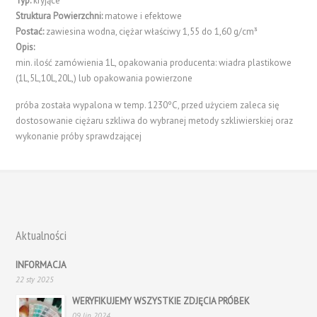
Typ:
kryjące
Struktura Powierzchni:
matowe i efektowe
Postać:
zawiesina wodna, ciężar właściwy 1,55 do 1,60 g/cm³
Opis:
min. ilość zamówienia 1L, opakowania producenta: wiadra plastikowe
(1L,5L,10L,20L,) lub opakowania powierzone
próba została wypalona w temp. 1230ºC, przed użyciem zaleca się
dostosowanie ciężaru szkliwa do wybranej metody szkliwierskiej oraz
wykonanie próby sprawdzającej
Aktualności
INFORMACJA
22 sty 2025
WERYFIKUJEMY WSZYSTKIE ZDJĘCIA PRÓBEK
09 lip 2024