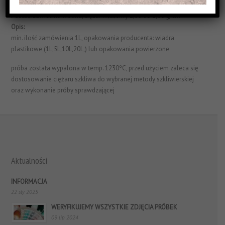
Struktura Powierzchni:
matowe i efektowe
Postać:
zawiesina wodna, ciężar właściwy 1,55 do 1,60 g/cm³
Opis:
min. ilość zamówienia 1L, opakowania producenta: wiadra
plastikowe (1L,5L,10L,20L,) lub opakowania powierzone
próba została wypalona w temp. 1230ºC, przed użyciem zaleca się
dostosowanie ciężaru szkliwa do wybranej metody szkliwierskiej
oraz wykonanie próby sprawdzającej
Aktualności
INFORMACJA
22 sty 2025
WERYFIKUJEMY WSZYSTKIE ZDJĘCIA PRÓBEK
09 lip 2024