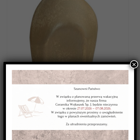
×
Category:
SZKLIWA WYSOKOTOPLIWE 1220-1250*C
Kolor:
beżowe
Typ:
kryjące