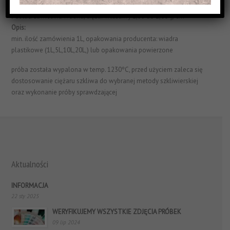
Struktura Powierzchni:
matowe i efektowe
Postać:
zawiesina wodna, ciężar właściwy 1,55 do 1,60 g/cm³
Opis:
min. ilość zamówienia 1L, opakowania producenta: wiadra
plastikowe (1L,5L,10L,20L,) lub opakowania powierzone
próba została wypalona w temp. 1230ºC, przed użyciem zaleca się
dostosowanie ciężaru szkliwa do wybranej metody szkliwierskiej
oraz wykonanie próby sprawdzającej
Aktualności
INFORMACJA
22 sty 2025
WERYFIKUJEMY WSZYSTKIE ZDJĘCIA PRÓBEK
09 lip 2024