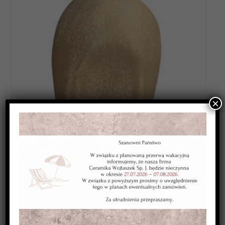
×
Category:
SZKLIWA WYSOKOTOPLIWE 1220-1250*C
Kolor:
piaskowe
Typ:
kryjące