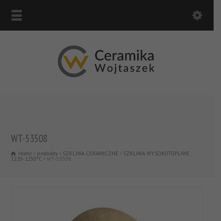
WT-53508
Home
produkty
SZKLIWA CERAMICZNE
SZKLIWA WYSOKOTOPLIWE
1220-1250*C
WT-53508