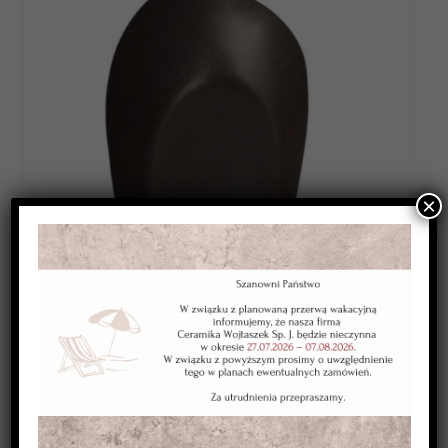
×
Category:
SZKLIWA WYSOKOTOPLIWE 1220-1250*C
Kolor:
czekoladowe jasne
Typ:
kryjące