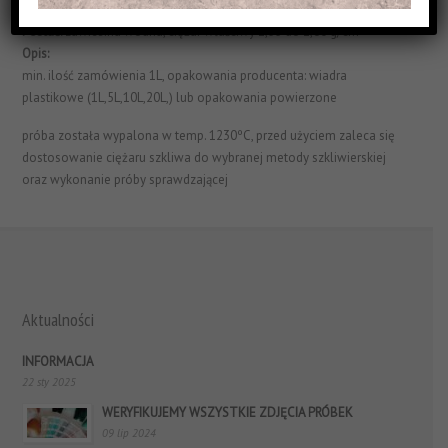
Struktura Powierzchni:
matowe I efektowe
Postać:
zawiesina wodna, ciężar właściwy 1,55 do 1,60 g/cm³
Opis:
min. ilość zamówienia 1L, opakowania producenta: wiadra
plastikowe (1L,5L,10L,20L,) lub opakowania powierzone
próba została wypalona w temp. 1230ºC, przed użyciem zaleca się
dostosowanie ciężaru szkliwa do wybranej metody szkliwierskiej
oraz wykonanie próby sprawdzającej
Aktualności
INFORMACJA
22 sty 2025
WERYFIKUJEMY WSZYSTKIE ZDJĘCIA PRÓBEK
09 lip 2024