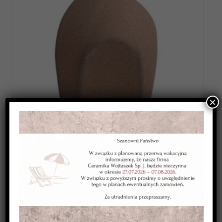
×
Category:
ANGOBY WYSOKOTOPLIWE
Kolor:
brązowa średnia
Typ:
kryjąca