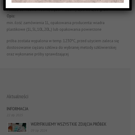
Struktura Powierzchni:
matowa I jednorodna
Postać:
zawiesina wodna, ciężar właściwy 1,55 do 1,60 g/cm³
Opis:
min. ilość zamówienia 1L, opakowania producenta: wiadra
plastikowe (1L,5L,10L,20L,) lub opakowania powierzone
próba została wypalona w temp. 1230ºC, przed użyciem zaleca się
dostosowanie ciężaru szkliwa do wybranej metody szkliwierskiej
oraz wykonanie próby sprawdzającej
Aktualności
INFORMACJA
22 sty 2025
WERYFIKUJEMY WSZYSTKIE ZDJĘCIA PRÓBEK
09 lip 2024