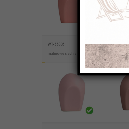
WT-33603
WT-33604
malinowe średnie
malinowe ci