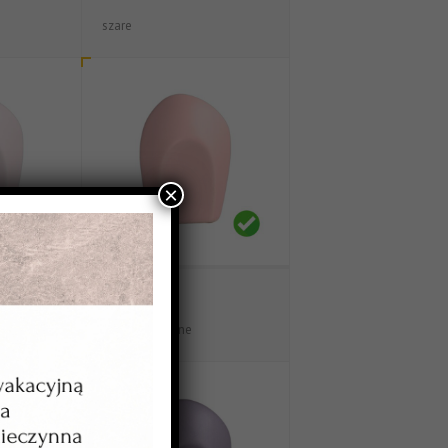
szare
×
WT-33602
we
malinowe jasne