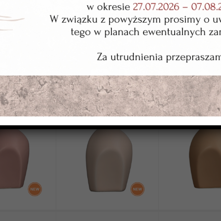
WT-33605
WT-33606
emne
łososiowe jasne
burgundowe ciem