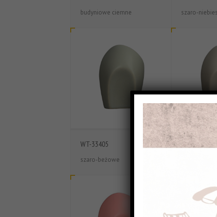
budyniowe ciemne
szaro-niebie
WT-33405
WT-33501
szaro-beżowe
beżowe