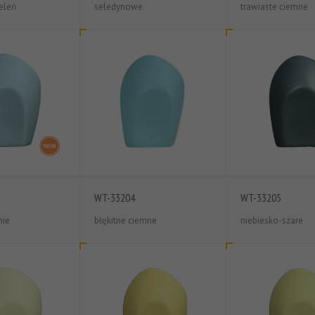
eleń
seledynowe
trawiaste ciemne
WT-33204
WT-33205
nie
błękitne ciemne
niebiesko-szare