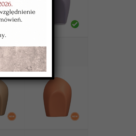
WT-33607
ne
fioletowe