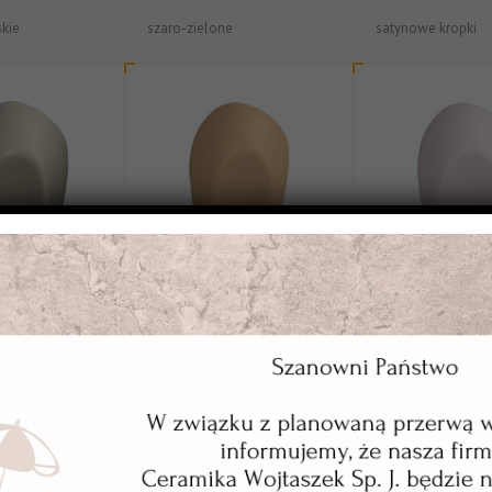
skie
szaro-zielone
satynowe kropki
WT-33502
WT-33601
brązowe cieliste
satynowe wrzoso